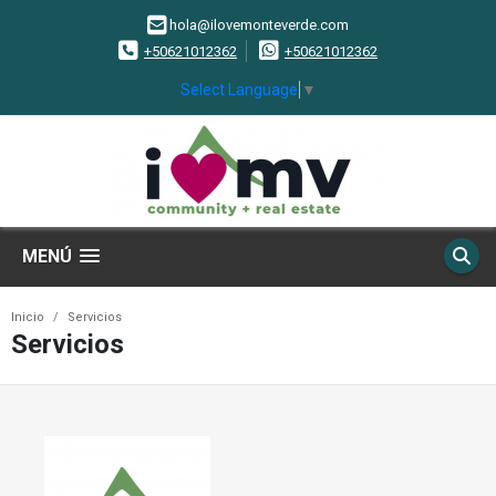
hola@ilovemonteverde.com
+50621012362
+50621012362
Select Language
▼
MENÚ
Inicio
Servicios
Servicios