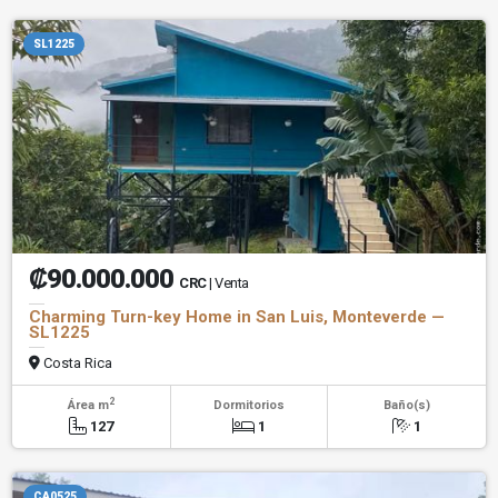
SL1225
₡90.000.000
CRC
| Venta
Charming Turn-key Home in San Luis, Monteverde —
SL1225
Costa Rica
2
Área m
Dormitorios
Baño(s)
127
1
1
CA0525