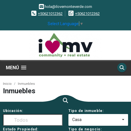
hola@ilovemonteverde.com
+50621012362
+50621012362
Select Language
▼
MENÚ
Inicio
Inmuebles
Inmuebles
Ubicación:
Tipo de inmueble:
Casa
Estado Propiedad:
Tipo de negocio: