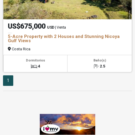
US$675,000
USD
| Venta
5-Acre Property with 2 Houses and Stunning Nicoya
Gulf Views
Costa Rica
Dormitorios
Baño(s)
4
2.5
1