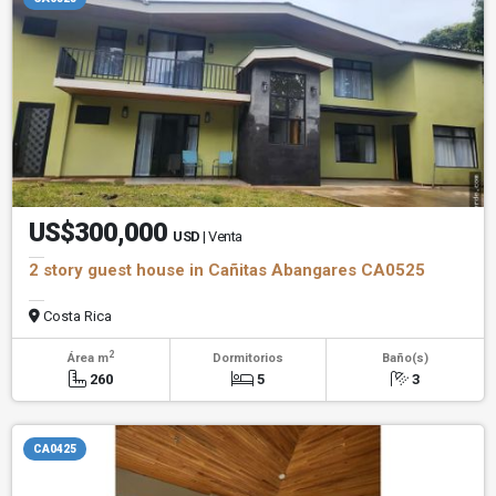
US$300,000
USD
| Venta
2 story guest house in Cañitas Abangares CA0525
Costa Rica
2
Área m
Dormitorios
Baño(s)
260
5
3
CA0425