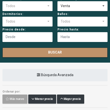
Todos
Venta
Dormitorios:
Baños:
Todos
Todos
Precio desde:
Precio hasta:
BUSCAR
Búsqueda Avanzada
Ordenar por:
Más nuevo
Menor precio
Mayor precio