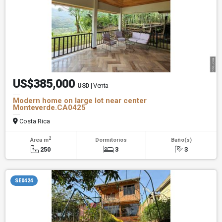
US$385,000
USD
| Venta
Modern home on large lot near center
Monteverde.CA0425
Costa Rica
2
Área m
Dormitorios
Baño(s)
250
3
3
SE0424