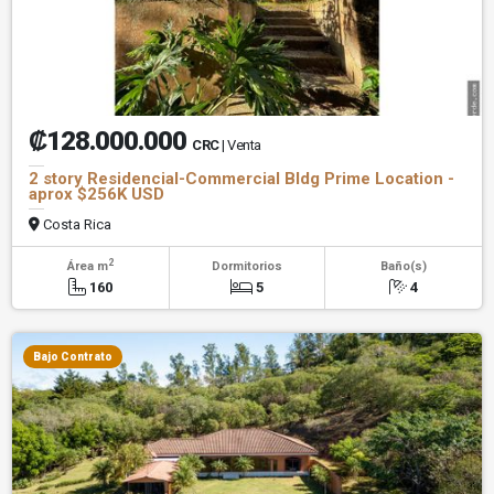
₡128.000.000
CRC
| Venta
2 story Residencial-Commercial Bldg Prime Location -
aprox $256K USD
Costa Rica
2
Área m
Dormitorios
Baño(s)
160
5
4
Bajo Contrato